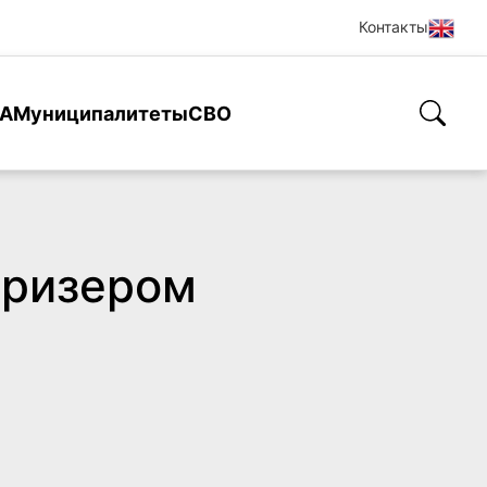
Контакты
А
Муниципалитеты
СВО
призером