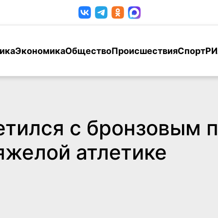
ика
Экономика
Общество
Происшествия
Спорт
РИ
етился с бронзовым 
яжелой атлетике