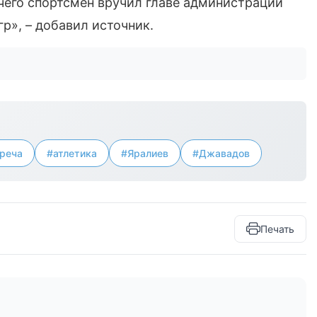
 чего спортсмен вручил главе администрации
р», – добавил источник.
реча
#атлетика
#Яралиев
#Джавадов
Печать