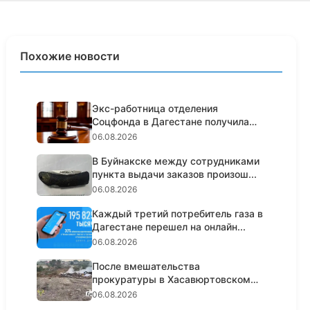
Похожие новости
Экс-работница отделения
Соцфонда в Дагестане получила
срок з...
06.08.2026
В Буйнакске между сотрудниками
пункта выдачи заказов произош...
06.08.2026
Каждый третий потребитель газа в
Дагестане перешел на онлайн...
06.08.2026
После вмешательства
прокуратуры в Хасавюртовском
районе ликв...
06.08.2026