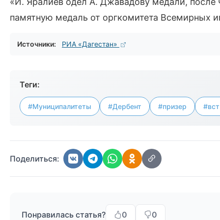
«И. Яралиев одел А. Джавадову медали, после
памятную медаль от оргкомитета Всемирных иг
Источники:
РИА «Дагестан»
Теги:
#Муниципалитеты
#Дербент
#призер
#вст
Поделиться:
Понравилась статья?
0
0