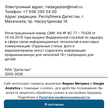
Электронный адрес:
riadagestan@mail.ru
Телефон: +7 938 200 54 00
Адрес редакции: Республика Дагестан, г.
Махачкала, пр. Насрутдинова 1А
Регистрационный номер СМИ: ИА № ФС 77 – 75429 от
19.04.2019 года выдано Федеральной службой по надзору
в сфере связи информационных технологий и массовых
коммуникаций. Отдельные статьи, фото и
видеоматериалы могут содержать информацию
предназначенную для читателей 18+ (запрещено для
детей)
Политика конфиденциальности
·
Согласие на обработку ПДн
РИА "Дагестан"
2005-2026
© - Правила
использования
Сайт использует сервисы аналитики
Яндекс Метрика
и
Google
материалов.
Analytics
с помощью «cookie», для удобства пользования. Вы
Авторские
можете запретить обработку cookies в настройках браузера.
права
Подробнее в
Политике конфиденциальности
.
Я согласен