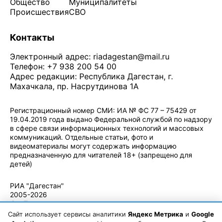
Общество
Муниципалитеты
Происшествия
СВО
Контакты
Электронный адрес:
riadagestan@mail.ru
Телефон: +7 938 200 54 00
Адрес редакции: Республика Дагестан, г.
Махачкала, пр. Насрутдинова 1А
Регистрационный номер СМИ: ИА № ФС 77 – 75429 от
19.04.2019 года выдано Федеральной службой по надзору
в сфере связи информационных технологий и массовых
коммуникаций. Отдельные статьи, фото и
видеоматериалы могут содержать информацию
предназначенную для читателей 18+ (запрещено для
детей)
Политика конфиденциальности
·
Согласие на обработку ПДн
РИА "Дагестан"
2005-2026
© - Правила
использования
Сайт использует сервисы аналитики
Яндекс Метрика
и
Google
материалов.