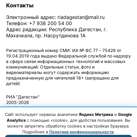
Контакты
Электронный адрес:
riadagestan@mail.ru
Телефон: +7 938 200 54 00
Адрес редакции: Республика Дагестан, г.
Махачкала, пр. Насрутдинова 1А
Регистрационный номер СМИ: ИА № ФС 77 – 75429 от
19.04.2019 года выдано Федеральной службой по надзору
в сфере связи информационных технологий и массовых
коммуникаций. Отдельные статьи, фото и
видеоматериалы могут содержать информацию
предназначенную для читателей 18+ (запрещено для
детей)
Политика конфиденциальности
·
Согласие на обработку ПДн
РИА "Дагестан"
2005-2026
© - Правила
использования
Сайт использует сервисы аналитики
Яндекс Метрика
и
Google
материалов.
Analytics
с помощью «cookie», для удобства пользования. Вы
Авторские
можете запретить обработку cookies в настройках браузера.
права
Подробнее в
Политике конфиденциальности
.