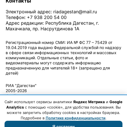
Контакты
Электронный адрес:
riadagestan@mail.ru
Телефон: +7 938 200 54 00
Адрес редакции: Республика Дагестан, г.
Махачкала, пр. Насрутдинова 1А
Регистрационный номер СМИ: ИА № ФС 77 – 75429 от
19.04.2019 года выдано Федеральной службой по надзору
в сфере связи информационных технологий и массовых
коммуникаций. Отдельные статьи, фото и
видеоматериалы могут содержать информацию
предназначенную для читателей 18+ (запрещено для
детей)
Политика конфиденциальности
·
Согласие на обработку ПДн
РИА "Дагестан"
2005-2026
© - Правила
использования
Сайт использует сервисы аналитики
Яндекс Метрика
и
Google
материалов.
Analytics
с помощью «cookie», для удобства пользования. Вы
Авторские
можете запретить обработку cookies в настройках браузера.
права
Подробнее в
Политике конфиденциальности
.
Я согласен