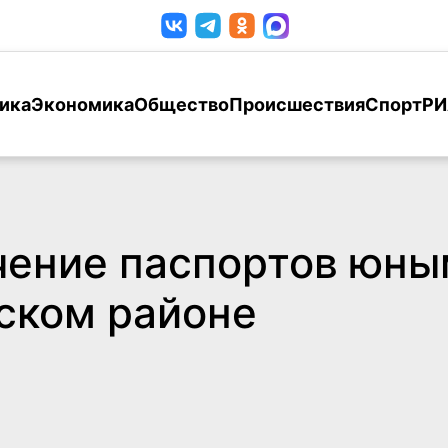
ика
Экономика
Общество
Происшествия
Спорт
РИ
чение паспортов юн
ском районе