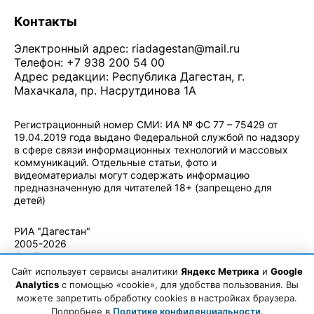
Контакты
Электронный адрес:
riadagestan@mail.ru
Телефон: +7 938 200 54 00
Адрес редакции: Республика Дагестан, г.
Махачкала, пр. Насрутдинова 1А
Регистрационный номер СМИ: ИА № ФС 77 – 75429 от
19.04.2019 года выдано Федеральной службой по надзору
в сфере связи информационных технологий и массовых
коммуникаций. Отдельные статьи, фото и
видеоматериалы могут содержать информацию
предназначенную для читателей 18+ (запрещено для
детей)
Политика конфиденциальности
·
Согласие на обработку ПДн
РИА "Дагестан"
2005-2026
© - Правила
использования
Сайт использует сервисы аналитики
Яндекс Метрика
и
Google
материалов.
Analytics
с помощью «cookie», для удобства пользования. Вы
Авторские
можете запретить обработку cookies в настройках браузера.
права
Подробнее в
Политике конфиденциальности
.