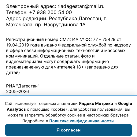
Электронный адрес:
riadagestan@mail.ru
Телефон: +7 938 200 54 00
Адрес редакции: Республика Дагестан, г.
Махачкала, пр. Насрутдинова 1А
Регистрационный номер СМИ: ИА № ФС 77 – 75429 от
19.04.2019 года выдано Федеральной службой по надзору
в сфере связи информационных технологий и массовых
коммуникаций. Отдельные статьи, фото и
видеоматериалы могут содержать информацию
предназначенную для читателей 18+ (запрещено для
детей)
Политика конфиденциальности
·
Согласие на обработку ПДн
РИА "Дагестан"
2005-2026
© - Правила
использования
Сайт использует сервисы аналитики
Яндекс Метрика
и
Google
материалов.
Analytics
с помощью «cookie», для удобства пользования. Вы
Авторские
можете запретить обработку cookies в настройках браузера.
права
Подробнее в
Политике конфиденциальности
.
Я согласен