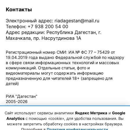
Контакты
Электронный адрес:
riadagestan@mail.ru
Телефон: +7 938 200 54 00
Адрес редакции: Республика Дагестан, г.
Махачкала, пр. Насрутдинова 1А
Регистрационный номер СМИ: ИА № ФС 77 – 75429 от
19.04.2019 года выдано Федеральной службой по надзору
в сфере связи информационных технологий и массовых
коммуникаций. Отдельные статьи, фото и
видеоматериалы могут содержать информацию
предназначенную для читателей 18+ (запрещено для
детей)
Политика конфиденциальности
·
Согласие на обработку ПДн
РИА "Дагестан"
2005-2026
© - Правила
использования
Сайт использует сервисы аналитики
Яндекс Метрика
и
Google
материалов.
Analytics
с помощью «cookie», для удобства пользования. Вы
Авторские
можете запретить обработку cookies в настройках браузера.
права
Подробнее в
Политике конфиденциальности
.