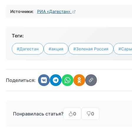
Источники:
РИА «Дагестан»
Теги:
#Дагестан
#акция
#Зеленая Россия
#Сары
Поделиться:
Понравилась статья?
0
0