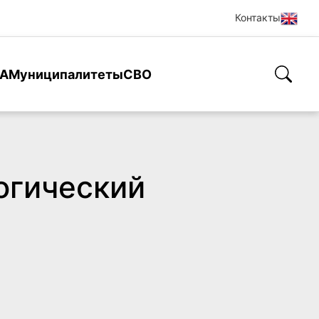
Контакты
А
Муниципалитеты
СВО
огический