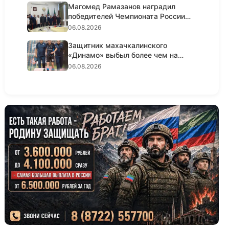
Магомед Рамазанов наградил
победителей Чемпионата России
по...
06.08.2026
Защитник махачкалинского
«Динамо» выбыл более чем на
полгода...
06.08.2026