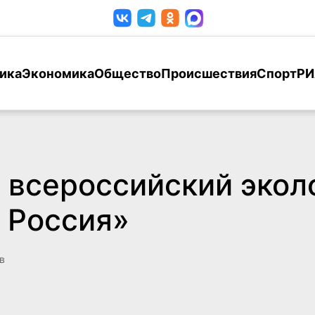
ика
Экономика
Общество
Происшествия
Спорт
РИ
 всероссийский экол
 Россия»
в