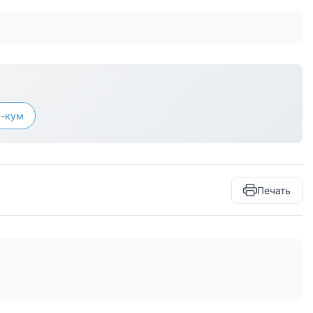
-кум
Печать