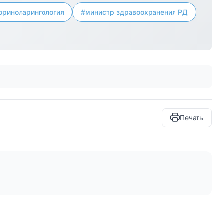
ориноларингология
#министр здравоохранения РД
Печать