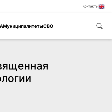
Контакты
А
Муниципалитеты
СВО
священная
ологии