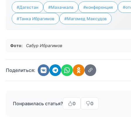
#Дагестан
#Махачкала
#конференция
#от
#Танка Ибрагимов
#Магомед Максудов
Фото:
Сабур Ибрагимов
Поделиться:
Понравилась статья?
0
0