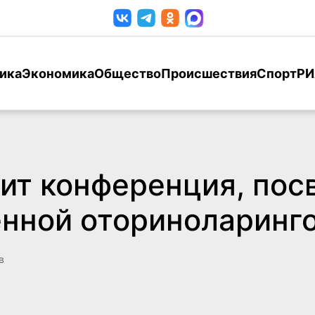
ика
Экономика
Общество
Происшествия
Спорт
РИ
ит конференция, по
нной оториноларинг
в