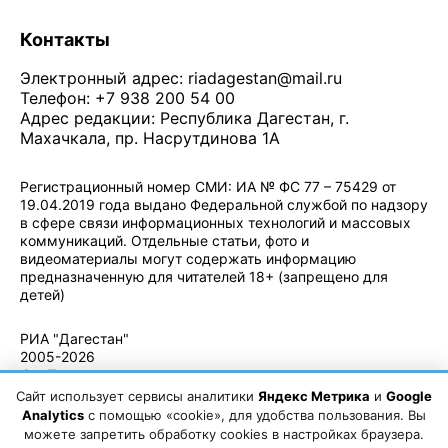
Контакты
Электронный адрес:
riadagestan@mail.ru
Телефон: +7 938 200 54 00
Адрес редакции: Республика Дагестан, г.
Махачкала, пр. Насрутдинова 1А
Регистрационный номер СМИ: ИА № ФС 77 – 75429 от
19.04.2019 года выдано Федеральной службой по надзору
в сфере связи информационных технологий и массовых
коммуникаций. Отдельные статьи, фото и
видеоматериалы могут содержать информацию
предназначенную для читателей 18+ (запрещено для
детей)
Политика конфиденциальности
·
Согласие на обработку ПДн
РИА "Дагестан"
2005-2026
© - Правила
использования
Сайт использует сервисы аналитики
Яндекс Метрика
и
Google
материалов.
Analytics
с помощью «cookie», для удобства пользования. Вы
Авторские
можете запретить обработку cookies в настройках браузера.
права