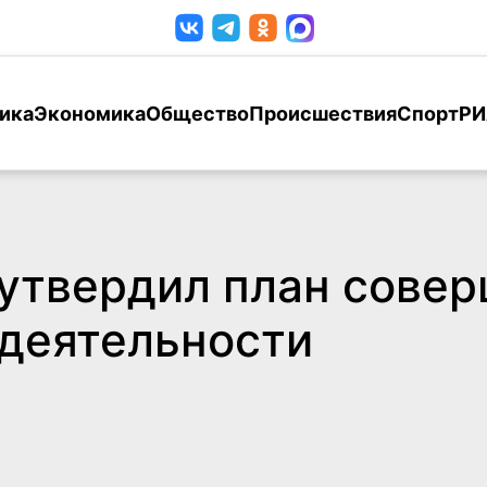
ика
Экономика
Общество
Происшествия
Спорт
РИ
утвердил план сове
 деятельности