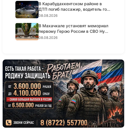
В Карабудахкентском районе в
ДТП погиб пассажир, водитель го...
08.08.2026
В Махачкале установят мемориал
первому Герою России в СВО Ну...
08.08.2026