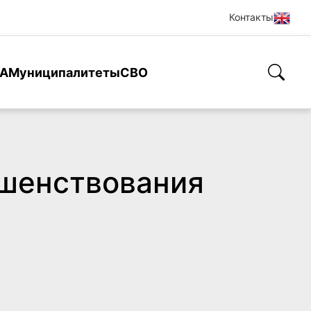
Контакты
А
Муниципалитеты
СВО
ршенствования