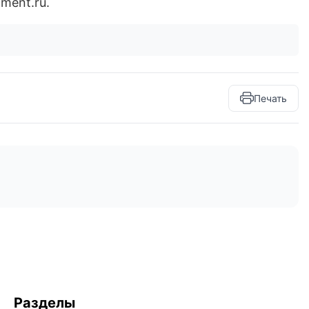
ment.ru.
Печать
Разделы