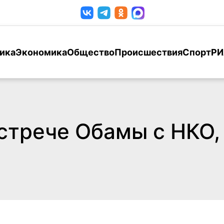
ика
Экономика
Общество
Происшествия
Спорт
РИ
встрече Обамы с НКО