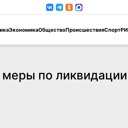
ика
Экономика
Общество
Происшествия
Спорт
РИ
меры по ликвидации