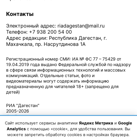
Контакты
Электронный адрес:
riadagestan@mail.ru
Телефон: +7 938 200 54 00
Адрес редакции: Республика Дагестан, г.
Махачкала, пр. Насрутдинова 1А
Регистрационный номер СМИ: ИА № ФС 77 – 75429 от
19.04.2019 года выдано Федеральной службой по надзору
в сфере связи информационных технологий и массовых
коммуникаций. Отдельные статьи, фото и
видеоматериалы могут содержать информацию
предназначенную для читателей 18+ (запрещено для
детей)
Политика конфиденциальности
·
Согласие на обработку ПДн
РИА "Дагестан"
2005-2026
© - Правила
использования
Сайт использует сервисы аналитики
Яндекс Метрика
и
Google
материалов.
Analytics
с помощью «cookie», для удобства пользования. Вы
Авторские
можете запретить обработку cookies в настройках браузера.