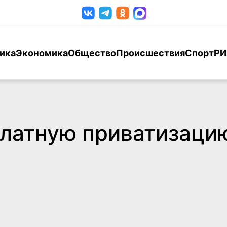
ика
Экономика
Общество
Происшествия
Спорт
РИ
латную приватизаци