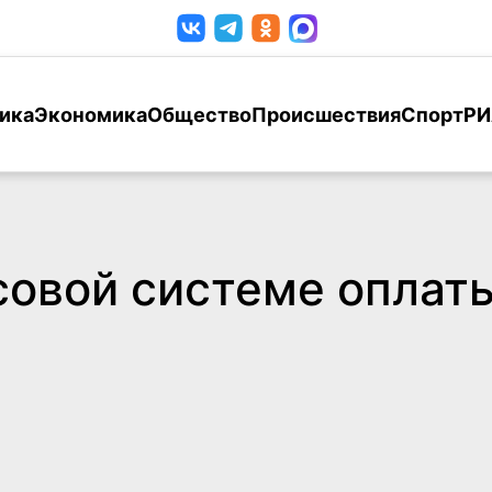
ика
Экономика
Общество
Происшествия
Спорт
РИ
совой системе оплаты