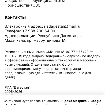
Общество
Муниципалитеты
Происшествия
СВО
Контакты
Электронный адрес:
riadagestan@mail.ru
Телефон: +7 938 200 54 00
Адрес редакции: Республика Дагестан, г.
Махачкала, пр. Насрутдинова 1А
Регистрационный номер СМИ: ИА № ФС 77 – 75429 от
19.04.2019 года выдано Федеральной службой по надзору
в сфере связи информационных технологий и массовых
коммуникаций. Отдельные статьи, фото и
видеоматериалы могут содержать информацию
предназначенную для читателей 18+ (запрещено для
детей)
Политика конфиденциальности
·
Согласие на обработку ПДн
РИА "Дагестан"
2005-2026
© - Правила
использования
Сайт использует сервисы аналитики
Яндекс Метрика
и
Google
материалов.