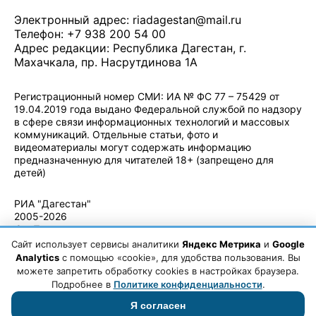
Электронный адрес:
riadagestan@mail.ru
Телефон: +7 938 200 54 00
Адрес редакции: Республика Дагестан, г.
Махачкала, пр. Насрутдинова 1А
Регистрационный номер СМИ: ИА № ФС 77 – 75429 от
19.04.2019 года выдано Федеральной службой по надзору
в сфере связи информационных технологий и массовых
коммуникаций. Отдельные статьи, фото и
видеоматериалы могут содержать информацию
предназначенную для читателей 18+ (запрещено для
детей)
Политика конфиденциальности
·
Согласие на обработку ПДн
РИА "Дагестан"
2005-2026
© - Правила
использования
Сайт использует сервисы аналитики
Яндекс Метрика
и
Google
материалов.
Analytics
с помощью «cookie», для удобства пользования. Вы
Авторские
можете запретить обработку cookies в настройках браузера.
права
Подробнее в
Политике конфиденциальности
.
Я согласен