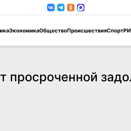
ика
Экономика
Общество
Происшествия
Спорт
РИ
т просроченной зад