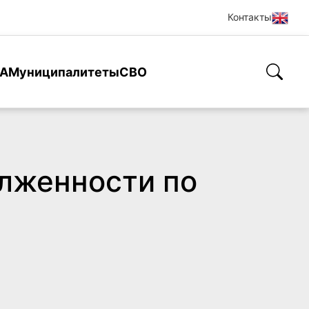
Контакты
А
Муниципалитеты
СВО
олженности по