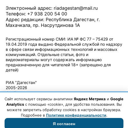
Электронный адрес:
riadagestan@mail.ru
Телефон: +7 938 200 54 00
Адрес редакции: Республика Дагестан, г.
Махачкала, пр. Насрутдинова 1А
Регистрационный номер СМИ: ИА № ФС 77 – 75429 от
19.04.2019 года выдано Федеральной службой по надзору
в сфере связи информационных технологий и массовых
коммуникаций. Отдельные статьи, фото и
видеоматериалы могут содержать информацию
предназначенную для читателей 18+ (запрещено для
детей)
Политика конфиденциальности
·
Согласие на обработку ПДн
РИА "Дагестан"
2005-2026
© - Правила
использования
Сайт использует сервисы аналитики
Яндекс Метрика
и
Google
материалов.
Analytics
с помощью «cookie», для удобства пользования. Вы
Авторские
можете запретить обработку cookies в настройках браузера.
права
Подробнее в
Политике конфиденциальности
.
Я согласен