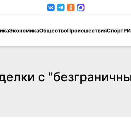
ика
Экономика
Общество
Происшествия
Спорт
РИ
сделки с "безграничн