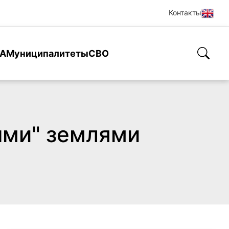
Контакты
А
Муниципалитеты
СВО
ыми" землями