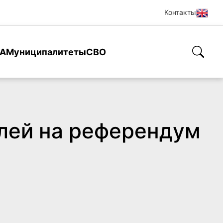
Контакты
А
Муниципалитеты
СВО
елей на референдум