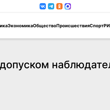
ика
Экономика
Общество
Происшествия
Спорт
РИ
 допуском наблюдат