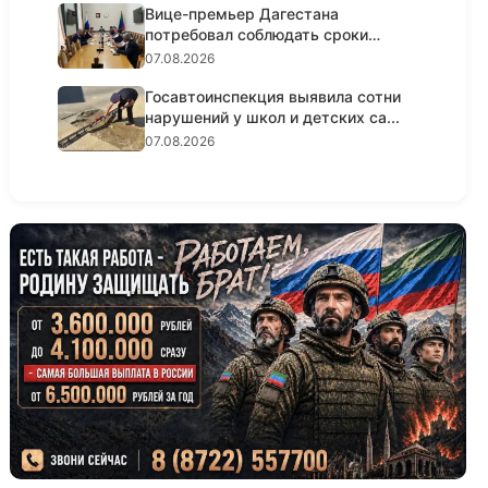
Вице-премьер Дагестана
потребовал соблюдать сроки
реализации...
07.08.2026
Госавтоинспекция выявила сотни
нарушений у школ и детских са...
07.08.2026