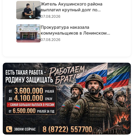
Житель Акушинского района
выплатил крупный долг по
алиментам...
07.08.2026
Прокуратура наказала
коммунальщиков в Ленинском
районе Махач...
07.08.2026