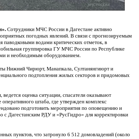
н».
Сотрудники МЧС России в Дагестане активно
гоприятных погодных явлений. В связи с прогнозируемым
я паводковыми водами критических отметок, в
мобильная группировка ГУ МЧС России по Республике
вами и необходимым оборудованием.
кты Нижний Чирюрт, Манапкала, Султанянгиюрт и
тенциального подтопления жилых секторов и придомовых
 ведется оценка ситуации, спасатели оказывают
 оперативного штаба, где утвержден комплекс
ендовано подготовить мероприятия по оповещению и
во с Дагестанским РДУ и «РусГидро» для корректировки
нных пунктов, что затронуло 6 512 домовладений (около