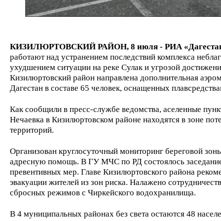
КИЗИЛЮРТОВСКИЙ РАЙОН, 8 июля - РИА «Дагеста
работают над устранением последствий комплекса небла
ухудшением ситуации на реке Сулак и угрозой достижени
Кизилюртовский район направлена дополнительная аэро
Дагестан в составе 65 человек, оснащенных плавсредст
Как сообщили в пресс-службе ведомства, аселенные пун
Нечаевка в Кизилюртовском районе находятся в зоне по
территорий.
Организован круглосуточный мониторинг береговой зоны,
адресную помощь. В ГУ МЧС по РД состоялось заседание
превентивных мер. Главе Кизилюртовского района реком
эвакуации жителей из зон риска. Налажено сотрудничест
сбросных режимов с Чиркейского водохранилища.
В 4 муниципальных районах без света остаются 48 населе