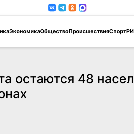
ика
Экономика
Общество
Происшествия
Спорт
РИ
та остаются 48 насел
онах