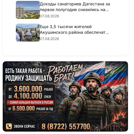
Доходы санаториев Дагестана за
первое полугодие снизились на...
07.08.2026
Еще 3,5 тысячи жителей
Акушинского района обеспечат
природны...
07.08.2026