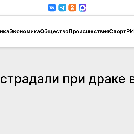
ика
Экономика
Общество
Происшествия
Спорт
РИ
страдали при драке 