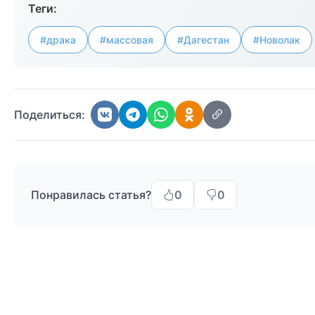
Теги:
#драка
#массовая
#Дагестан
#Новолак
Поделиться:
Понравилась статья?
0
0