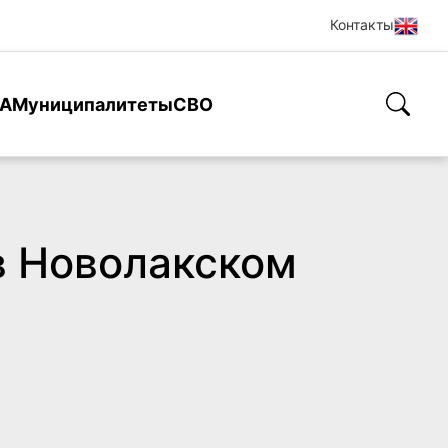
Контакты
А
Муниципалитеты
СВО
в Новолакском