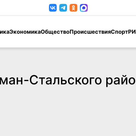
ика
Экономика
Общество
Происшествия
Спорт
РИ
ман-Стальского райо