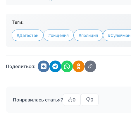
Теги:
#Дагестан
#хищения
#полиция
#Сулейман
Поделиться:
Понравилась статья?
0
0