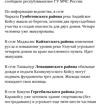
сообщило республиканское ГУ МЧС России.
По информации ведомства, в селе
Чирката
Гумбетовского района
река Андийское
Койсу вышла из берегов, затопив два приусадебных
участка и создав опасность для двух домов. Четыре
человека уже эвакуированы.
В селе Маджалис
Кайтагского района
изменения
русла и повышение уровня реки Уллучай угрожают
четырем домам на краю населенного пункта. Идет
эвакуация.
В селе Ташкапур
Левашинского района
обильные
дожди и подъем Казикумухского Койсу могут
подмыть фундаменты трех домов. Жильцы также
покидают свои жилища.
В селе Кикуни
Гергебильского района
река
Каракойсу уже затопила здание спортшколы (без
пострадавших) и угрожает еще пяти-шести частным