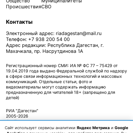
Общество
Муниципалитеты
Происшествия
СВО
Контакты
Электронный адрес:
riadagestan@mail.ru
Телефон: +7 938 200 54 00
Адрес редакции: Республика Дагестан, г.
Махачкала, пр. Насрутдинова 1А
Регистрационный номер СМИ: ИА № ФС 77 – 75429 от
19.04.2019 года выдано Федеральной службой по надзору
в сфере связи информационных технологий и массовых
коммуникаций. Отдельные статьи, фото и
видеоматериалы могут содержать информацию
предназначенную для читателей 18+ (запрещено для
детей)
Политика конфиденциальности
·
Согласие на обработку ПДн
РИА "Дагестан"
2005-2026
© - Правила
использования
Сайт использует сервисы аналитики
Яндекс Метрика
и
Google
материалов.