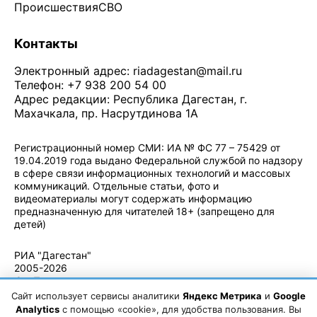
Происшествия
СВО
Контакты
Электронный адрес:
riadagestan@mail.ru
Телефон: +7 938 200 54 00
Адрес редакции: Республика Дагестан, г.
Махачкала, пр. Насрутдинова 1А
Регистрационный номер СМИ: ИА № ФС 77 – 75429 от
19.04.2019 года выдано Федеральной службой по надзору
в сфере связи информационных технологий и массовых
коммуникаций. Отдельные статьи, фото и
видеоматериалы могут содержать информацию
предназначенную для читателей 18+ (запрещено для
детей)
Политика конфиденциальности
·
Согласие на обработку ПДн
РИА "Дагестан"
2005-2026
© - Правила
использования
Сайт использует сервисы аналитики
Яндекс Метрика
и
Google
материалов.
Analytics
с помощью «cookie», для удобства пользования. Вы