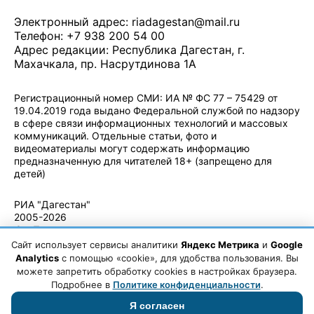
Электронный адрес:
riadagestan@mail.ru
Телефон: +7 938 200 54 00
Адрес редакции: Республика Дагестан, г.
Махачкала, пр. Насрутдинова 1А
Регистрационный номер СМИ: ИА № ФС 77 – 75429 от
19.04.2019 года выдано Федеральной службой по надзору
в сфере связи информационных технологий и массовых
коммуникаций. Отдельные статьи, фото и
видеоматериалы могут содержать информацию
предназначенную для читателей 18+ (запрещено для
детей)
Политика конфиденциальности
·
Согласие на обработку ПДн
РИА "Дагестан"
2005-2026
© - Правила
использования
Сайт использует сервисы аналитики
Яндекс Метрика
и
Google
материалов.
Analytics
с помощью «cookie», для удобства пользования. Вы
Авторские
можете запретить обработку cookies в настройках браузера.
права
Подробнее в
Политике конфиденциальности
.
Я согласен