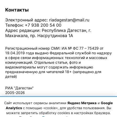
Контакты
Электронный адрес:
riadagestan@mail.ru
Телефон: +7 938 200 54 00
Адрес редакции: Республика Дагестан, г.
Махачкала, пр. Насрутдинова 1А
Регистрационный номер СМИ: ИА № ФС 77 – 75429 от
19.04.2019 года выдано Федеральной службой по надзору
в сфере связи информационных технологий и массовых
коммуникаций. Отдельные статьи, фото и
видеоматериалы могут содержать информацию
предназначенную для читателей 18+ (запрещено для
детей)
Политика конфиденциальности
·
Согласие на обработку ПДн
РИА "Дагестан"
2005-2026
© - Правила
использования
Сайт использует сервисы аналитики
Яндекс Метрика
и
Google
материалов.
Analytics
с помощью «cookie», для удобства пользования. Вы
Авторские
можете запретить обработку cookies в настройках браузера.
права