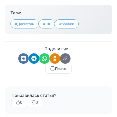
Теги:
#Дагестан
#СК
#боевик
Поделиться:
Печать
Понравилась статья?
0
0