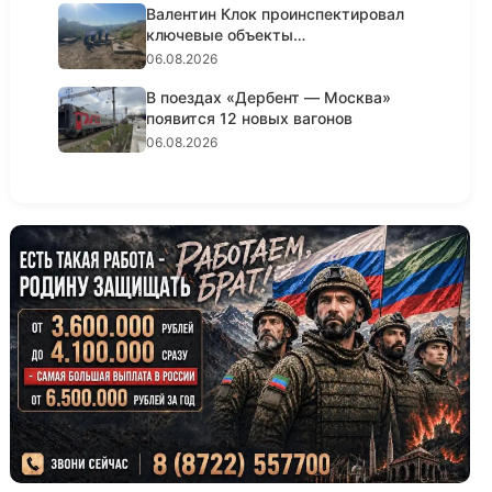
Валентин Клок проинспектировал
ключевые объекты
водоснабжени...
06.08.2026
В поездах «Дербент — Москва»
появится 12 новых вагонов
06.08.2026