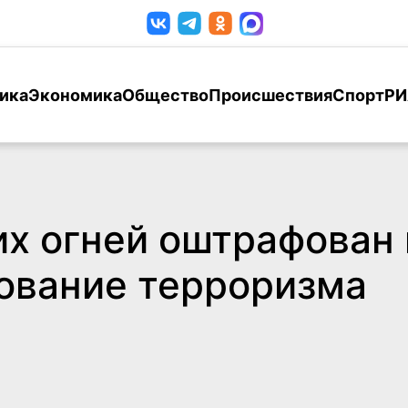
ика
Экономика
Общество
Происшествия
Спорт
РИ
х огней оштрафован 
ование терроризма