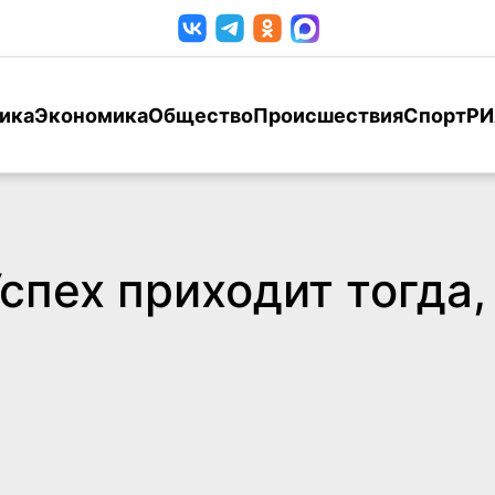
ика
Экономика
Общество
Происшествия
Спорт
РИ
спех приходит тогда