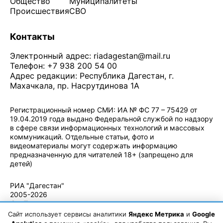
Общество
Муниципалитеты
Происшествия
СВО
Контакты
Электронный адрес:
riadagestan@mail.ru
Телефон: +7 938 200 54 00
Адрес редакции: Республика Дагестан, г.
Махачкала, пр. Насрутдинова 1А
Регистрационный номер СМИ: ИА № ФС 77 – 75429 от
19.04.2019 года выдано Федеральной службой по надзору
в сфере связи информационных технологий и массовых
коммуникаций. Отдельные статьи, фото и
видеоматериалы могут содержать информацию
предназначенную для читателей 18+ (запрещено для
детей)
Политика конфиденциальности
·
Согласие на обработку ПДн
РИА "Дагестан"
2005-2026
© - Правила
использования
Сайт использует сервисы аналитики
Яндекс Метрика
и
Google
материалов.