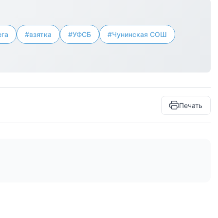
ега
#взятка
#УФСБ
#Чунинская СОШ
Печать