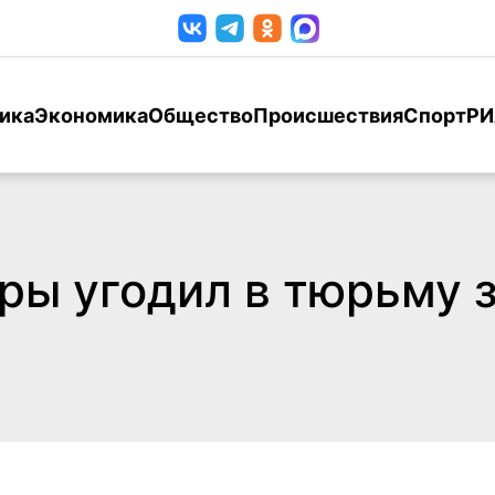
ика
Экономика
Общество
Происшествия
Спорт
РИ
ры угодил в тюрьму з