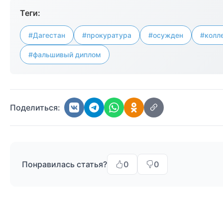
Теги:
#Дагестан
#прокуратура
#осужден
#колл
#фальшивый диплом
Поделиться:
Понравилась статья?
0
0