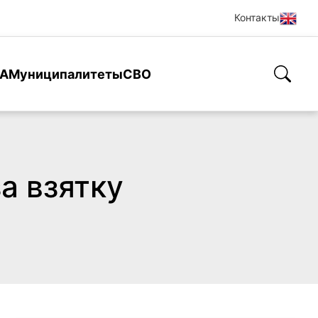
Контакты
А
Муниципалитеты
СВО
а взятку