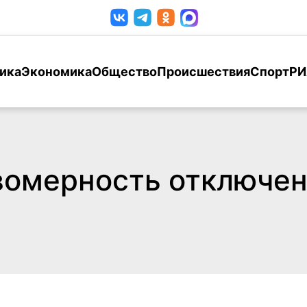
ика
Экономика
Общество
Происшествия
Спорт
РИ
омерность отключени