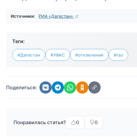
Источники:
РИА «Дагестан»
Теги:
#Дагестан
#УФАС
#отключения
#газ
Поделиться:
Понравилась статья?
0
0