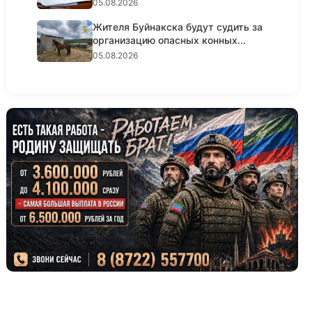
крупном...
05.08.2026
Жителя Буйнакска будут судить за
организацию опасных конных...
05.08.2026