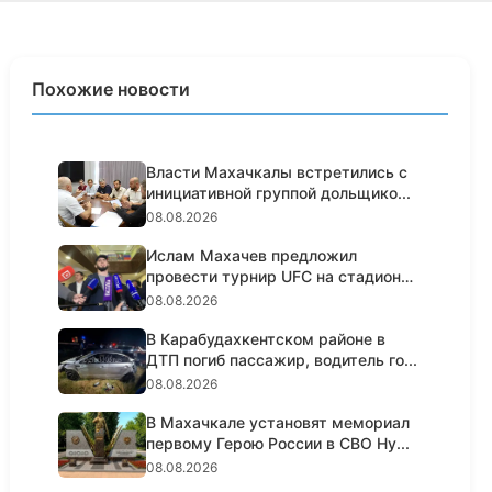
Похожие новости
Власти Махачкалы встретились с
инициативной группой дольщико...
08.08.2026
Ислам Махачев предложил
провести турнир UFC на стадионе
«Дин...
08.08.2026
В Карабудахкентском районе в
ДТП погиб пассажир, водитель го...
08.08.2026
В Махачкале установят мемориал
первому Герою России в СВО Ну...
08.08.2026