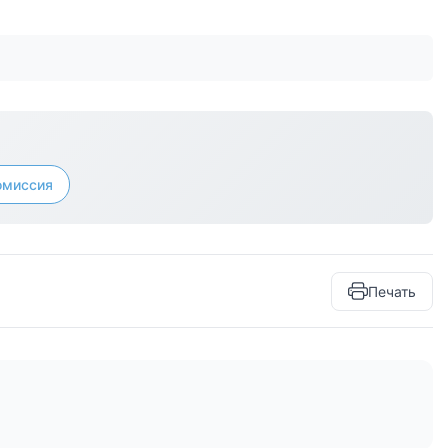
омиссия
Печать