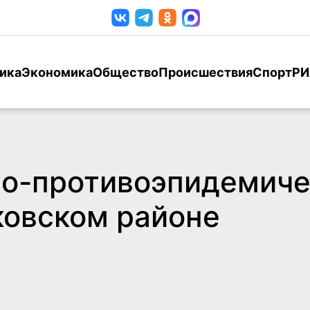
ика
Экономика
Общество
Происшествия
Спорт
РИ
но-противоэпидемиче
ковском районе