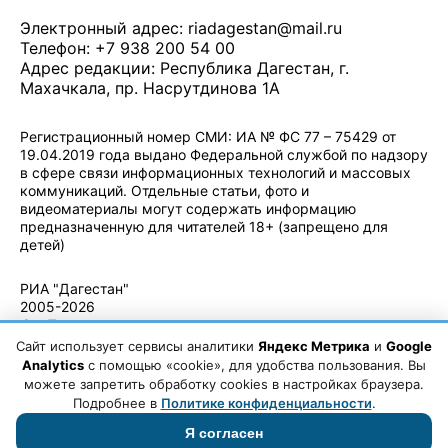
Электронный адрес:
riadagestan@mail.ru
Телефон: +7 938 200 54 00
Адрес редакции: Республика Дагестан, г.
Махачкала, пр. Насрутдинова 1А
Регистрационный номер СМИ: ИА № ФС 77 – 75429 от
19.04.2019 года выдано Федеральной службой по надзору
в сфере связи информационных технологий и массовых
коммуникаций. Отдельные статьи, фото и
видеоматериалы могут содержать информацию
предназначенную для читателей 18+ (запрещено для
детей)
Политика конфиденциальности
·
Согласие на обработку ПДн
РИА "Дагестан"
2005-2026
© - Правила
использования
Сайт использует сервисы аналитики
Яндекс Метрика
и
Google
материалов.
Analytics
с помощью «cookie», для удобства пользования. Вы
Авторские
можете запретить обработку cookies в настройках браузера.
права
Подробнее в
Политике конфиденциальности
.
Я согласен