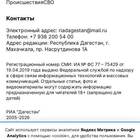
Происшествия
СВО
Контакты
Электронный адрес:
riadagestan@mail.ru
Телефон: +7 938 200 54 00
Адрес редакции: Республика Дагестан, г.
Махачкала, пр. Насрутдинова 1А
Регистрационный номер СМИ: ИА № ФС 77 – 75429 от
19.04.2019 года выдано Федеральной службой по надзору
в сфере связи информационных технологий и массовых
коммуникаций. Отдельные статьи, фото и
видеоматериалы могут содержать информацию
предназначенную для читателей 18+ (запрещено для
детей)
Политика конфиденциальности
·
Согласие на обработку ПДн
РИА "Дагестан"
2005-2026
© - Правила
использования
Сайт использует сервисы аналитики
Яндекс Метрика
и
Google
материалов.
Analytics
с помощью «cookie», для удобства пользования. Вы
Авторские