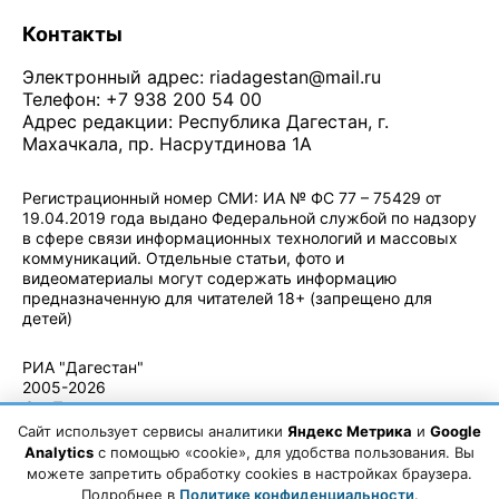
Контакты
Электронный адрес:
riadagestan@mail.ru
Телефон: +7 938 200 54 00
Адрес редакции: Республика Дагестан, г.
Махачкала, пр. Насрутдинова 1А
Регистрационный номер СМИ: ИА № ФС 77 – 75429 от
19.04.2019 года выдано Федеральной службой по надзору
в сфере связи информационных технологий и массовых
коммуникаций. Отдельные статьи, фото и
видеоматериалы могут содержать информацию
предназначенную для читателей 18+ (запрещено для
детей)
Политика конфиденциальности
·
Согласие на обработку ПДн
РИА "Дагестан"
2005-2026
© - Правила
использования
Сайт использует сервисы аналитики
Яндекс Метрика
и
Google
материалов.
Analytics
с помощью «cookie», для удобства пользования. Вы
Авторские
можете запретить обработку cookies в настройках браузера.
права
Подробнее в
Политике конфиденциальности
.