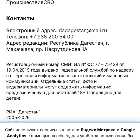
Происшествия
СВО
Контакты
Электронный адрес:
riadagestan@mail.ru
Телефон: +7 938 200 54 00
Адрес редакции: Республика Дагестан, г.
Махачкала, пр. Насрутдинова 1А
Регистрационный номер СМИ: ИА № ФС 77 – 75429 от
19.04.2019 года выдано Федеральной службой по надзору
в сфере связи информационных технологий и массовых
коммуникаций. Отдельные статьи, фото и
видеоматериалы могут содержать информацию
предназначенную для читателей 18+ (запрещено для
детей)
Политика конфиденциальности
·
Согласие на обработку ПДн
РИА "Дагестан"
2005-2026
© - Правила
использования
Сайт использует сервисы аналитики
Яндекс Метрика
и
Google
материалов.
Analytics
с помощью «cookie», для удобства пользования. Вы
Авторские