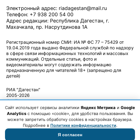
Электронный адрес:
riadagestan@mail.ru
Телефон: +7 938 200 54 00
Адрес редакции: Республика Дагестан, г.
Махачкала, пр. Насрутдинова 1А
Регистрационный номер СМИ: ИА № ФС 77 – 75429 от
19.04.2019 года выдано Федеральной службой по надзору
в сфере связи информационных технологий и массовых
коммуникаций. Отдельные статьи, фото и
видеоматериалы могут содержать информацию
предназначенную для читателей 18+ (запрещено для
детей)
Политика конфиденциальности
·
Согласие на обработку ПДн
РИА "Дагестан"
2005-2026
© - Правила
использования
Сайт использует сервисы аналитики
Яндекс Метрика
и
Google
материалов.
Analytics
с помощью «cookie», для удобства пользования. Вы
Авторские
можете запретить обработку cookies в настройках браузера.
права
Подробнее в
Политике конфиденциальности
.
Я согласен