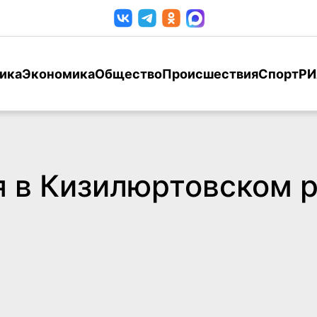
ика
Экономика
Общество
Происшествия
Спорт
РИ
 в Кизилюртовском 