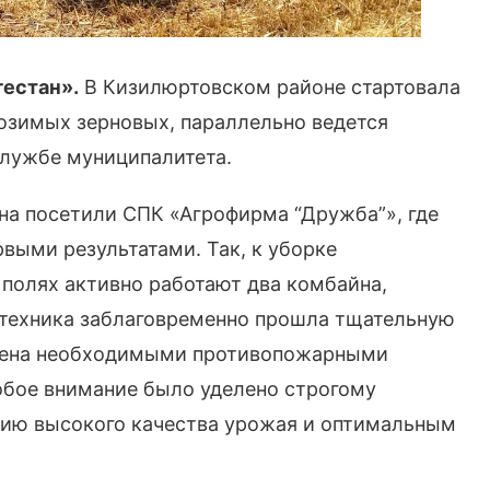
естан».
В Кизилюртовском районе стартовала
 озимых зерновых, параллельно ведется
службе муниципалитета.
на посетили СПК «Агрофирма “Дружба”», где
рвыми результатами. Так, к уборке
 полях активно работают два комбайна,
 техника заблаговременно прошла тщательную
печена необходимыми противопожарными
обое внимание было уделено строгому
ию высокого качества урожая и оптимальным