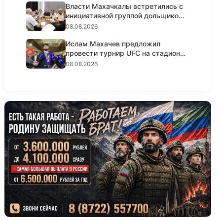
Власти Махачкалы встретились с
инициативной группой дольщико...
08.08.2026
Ислам Махачев предложил
провести турнир UFC на стадионе
«Дин...
08.08.2026