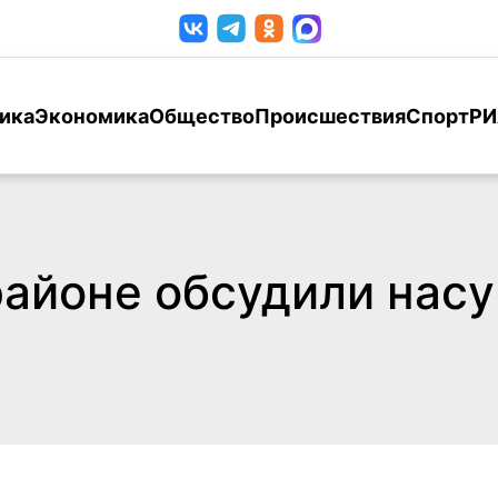
ика
Экономика
Общество
Происшествия
Спорт
РИ
районе обсудили нас