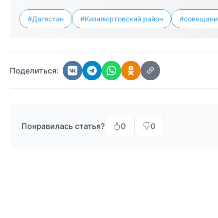
#Дагестан
#Кизилюртовский район
#совещани
Поделиться:
Понравилась статья?
0
0