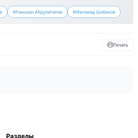
е
#Рамазан Абдулатипов
#Магомед Шабанов
Печать
Разделы