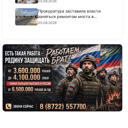
топл...
05.08.2026
Прокуратура заставила власти
заняться ремонтом моста в
Кизил...
05.08.2026