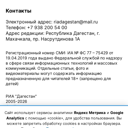
Контакты
Электронный адрес:
riadagestan@mail.ru
Телефон: +7 938 200 54 00
Адрес редакции: Республика Дагестан, г.
Махачкала, пр. Насрутдинова 1А
Регистрационный номер СМИ: ИА № ФС 77 – 75429 от
19.04.2019 года выдано Федеральной службой по надзору
в сфере связи информационных технологий и массовых
коммуникаций. Отдельные статьи, фото и
видеоматериалы могут содержать информацию
предназначенную для читателей 18+ (запрещено для
детей)
Политика конфиденциальности
·
Согласие на обработку ПДн
РИА "Дагестан"
2005-2026
© - Правила
использования
Сайт использует сервисы аналитики
Яндекс Метрика
и
Google
материалов.
Analytics
с помощью «cookie», для удобства пользования. Вы
Авторские
можете запретить обработку cookies в настройках браузера.
права