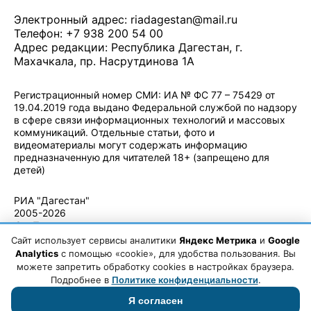
Электронный адрес:
riadagestan@mail.ru
Телефон: +7 938 200 54 00
Адрес редакции: Республика Дагестан, г.
Махачкала, пр. Насрутдинова 1А
Регистрационный номер СМИ: ИА № ФС 77 – 75429 от
19.04.2019 года выдано Федеральной службой по надзору
в сфере связи информационных технологий и массовых
коммуникаций. Отдельные статьи, фото и
видеоматериалы могут содержать информацию
предназначенную для читателей 18+ (запрещено для
детей)
Политика конфиденциальности
·
Согласие на обработку ПДн
РИА "Дагестан"
2005-2026
© - Правила
использования
Сайт использует сервисы аналитики
Яндекс Метрика
и
Google
материалов.
Analytics
с помощью «cookie», для удобства пользования. Вы
Авторские
можете запретить обработку cookies в настройках браузера.
права
Подробнее в
Политике конфиденциальности
.
Я согласен