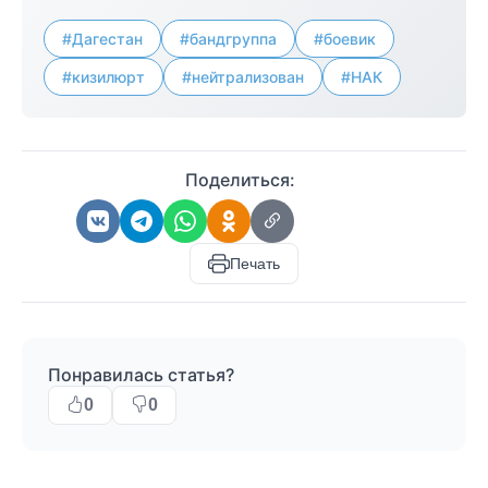
#Дагестан
#бандгруппа
#боевик
#кизилюрт
#нейтрализован
#НАК
Поделиться:
Печать
Понравилась статья?
0
0