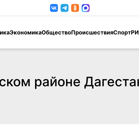
ика
Экономика
Общество
Происшествия
Спорт
РИ
йском районе Дагеста