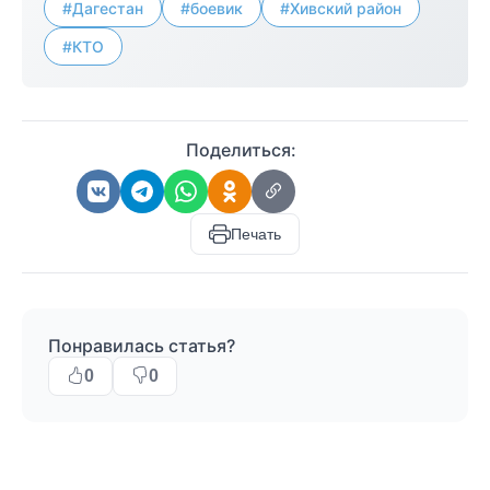
#Дагестан
#боевик
#Хивский район
#КТО
Поделиться:
Печать
Понравилась статья?
0
0